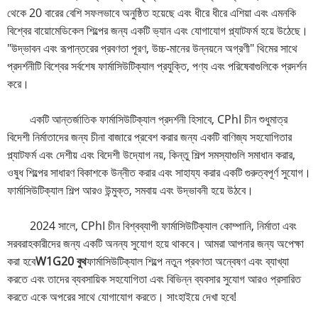
থেকে 20 বারের বেশি সফলভাবে অনুষ্ঠিত হয়েছে এবং ধীরে ধীরে এশিয়া এবং এমনকি
বিশ্বের বায়োমেডিকেল শিল্পের জন্য একটি ভ্যান এবং যোগাযোগ প্ল্যাটফর্ম হয়ে উঠেছে।
"উদ্ভাবন এবং রূপান্তরের প্রবণতা পূরণ, উচ্চ-মানের উন্নয়নে অগ্রণী" থিমের সাথে
প্রদর্শনীটি বিশ্বের সর্বশেষ ফার্মাসিউটিক্যাল প্রযুক্তি, পণ্য এবং পরিষেবাগুলিকে প্রদর্শন
করে।
একটি আন্তর্জাতিক ফার্মাসিউটিক্যাল প্রদর্শনী হিসাবে, CPhI চীন শুধুমাত্র
বিদেশী নির্মাতাদের জন্য চীনা বাজারে প্রবেশ করার জন্য একটি বাণিজ্য সহযোগিতার
প্ল্যাটফর্ম এবং দেশীয় এবং বিদেশী উদ্যোগ নয়, কিন্তু শিল্প সমস্যাগুলি সমাধান করার,
ওষুধ শিল্পের সাধারণ বিকাশকে উন্নীত করার এবং সাহায্য করার একটি গুরুত্বপূর্ণ সুযোগ।
ফার্মাসিউটিক্যাল শিল্প আরও উন্মুক্ত, সমবায় এবং উদ্ভাবনী হয়ে উঠবে।
2024 সালে, CPhI চীন বিশ্বব্যাপী ফার্মাসিউটিক্যাল কোম্পানি, নির্মাতা এবং
সরবরাহকারীদের জন্য একটি অনন্য সুযোগ হয়ে থাকবে। আমরা আপনার জন্য অপেক্ষা
করা হবে
W1G20 বুথ
ফার্মাসিউটিক্যাল শিল্পে নতুন প্রবণতা অন্বেষণ এবং ব্যাখ্যা
করতে এবং তাদের ব্যবসায়িক সহযোগিতা এবং বিভিন্ন ব্যবসার সুযোগ আরও প্রসারিত
করতে একে অপরের সাথে যোগাযোগ করতে। সাংহাইয়ে দেখা হবে!