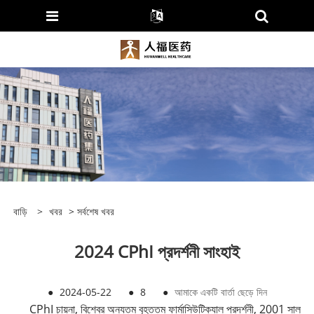
বাড়ি
>
খবর
>
সর্বশেষ খবর
2024 CPhI প্রদর্শনী সাংহাই
●
2024-05-22
●
8
●
আমাকে একটি বার্তা ছেড়ে দিন
CPhI চায়না, বিশ্বের অন্যতম বৃহত্তম ফার্মাসিউটিক্যাল প্রদর্শনী, 2001 সাল