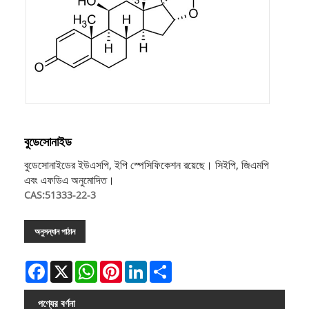
বুডেসোনাইড
বুডেসোনাইডের ইউএসপি, ইপি স্পেসিফিকেশন রয়েছে। সিইপি, জিএমপি
এবং এফডিএ অনুমোদিত।
CAS:51333-22-3
অনুসন্ধান পাঠান
Facebook
X
WhatsApp
Pinterest
LinkedIn
Share
পণ্যের বর্ণনা