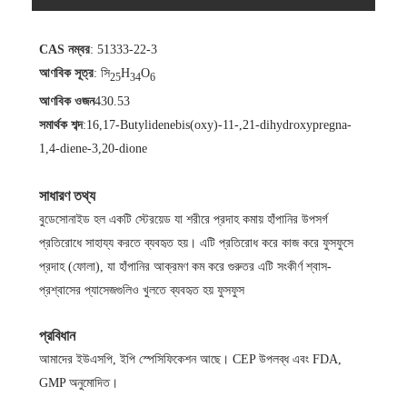
CAS নম্বর
: 51333-22-3
আণবিক সূত্র
: সি
H
O
25
34
6
আণবিক ওজন
430.53
সমার্থক শব্দ
:
16,17-Butylidenebis(oxy)-11-,21-dihydroxypregna-
1,4-diene-3,20-dione
সাধারণ তথ্য
বুডেসোনাইড হল একটি স্টেরয়েড যা শরীরে প্রদাহ কমায় হাঁপানির উপসর্গ
প্রতিরোধে সাহায্য করতে ব্যবহৃত হয়। এটি প্রতিরোধ করে কাজ করে ফুসফুসে
প্রদাহ (ফোলা), যা হাঁপানির আক্রমণ কম করে গুরুতর এটি সংকীর্ণ শ্বাস-
প্রশ্বাসের প্যাসেজগুলিও খুলতে ব্যবহৃত হয় ফুসফুস
প্রবিধান
আমাদের ইউএসপি, ইপি স্পেসিফিকেশন আছে। CEP উপলব্ধ এবং FDA,
GMP অনুমোদিত।