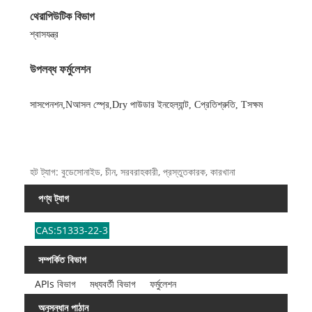
থেরাপিউটিক বিভাগ
শ্বাসযন্ত্র
উপলব্ধ ফর্মুলেশন
সাসপেনশন,
N
আসল স্প্রে,
D
ry পাউডার ইনহেল্যান্ট
,
C
প্রতিশ্রুতি
,
T
সক্ষম
হট ট্যাগ: বুডেসোনাইড, চীন, সরবরাহকারী, প্রস্তুতকারক, কারখানা
পণ্য ট্যাগ
CAS:51333-22-3
সম্পর্কিত বিভাগ
APIs বিভাগ
মধ্যবর্তী বিভাগ
ফর্মুলেশন
অনুসন্ধান পাঠান