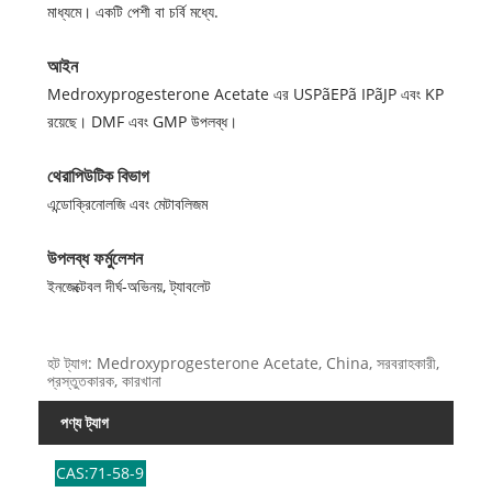
মাধ্যমে। একটি পেশী বা চর্বি মধ্যে.
আইন
Medroxyprogesterone Acetate এর USPãEPã IPãJP এবং KP
রয়েছে। DMF এবং GMP উপলব্ধ।
থেরাপিউটিক বিভাগ
এন্ডোক্রিনোলজি এবং মেটাবলিজম
উপলব্ধ ফর্মুলেশন
ইনজেক্টেবল দীর্ঘ-অভিনয়, ট্যাবলেট
হট ট্যাগ: Medroxyprogesterone Acetate, China, সরবরাহকারী,
প্রস্তুতকারক, কারখানা
পণ্য ট্যাগ
CAS:71-58-9