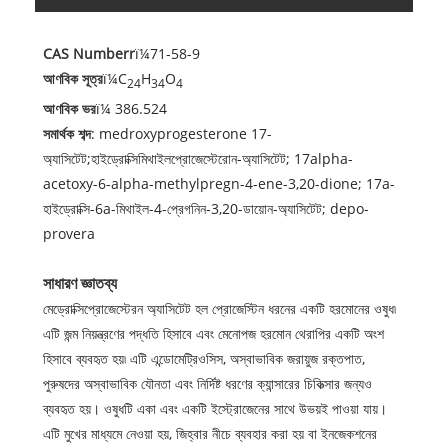
CAS Number
r
ï¼71-58-9
আণবিক সূত্র
ï¼C
H
O
24
34
4
আণবিক ভর
ï¼ 386.524
সমার্থক শব্দ
: medroxyprogesterone 17-
অ্যাসিটেট;হাইড্রোক্সিমিথাইলপ্রোজেস্টেরোন-অ্যাসিটেট; 17alpha-
acetoxy-6-alpha-methylpregn-4-ene-3,20-dione; 17a-
হাইড্রোক্সি-6a-মিথাইল-4-প্রেগনিন-3,20-ডায়োন-অ্যাসিটেট; depo-
provera
সাধারণ জ্ঞাতব্য
মেড্রোক্সিপ্রোজেস্টেরন অ্যাসিটেট হল প্রোজেস্টিন ধরনের একটি হরমোনের ওষুধ৷
এটি জন্ম নিয়ন্ত্রণের পদ্ধতি হিসাবে এবং মেনোপজ হরমোন থেরাপির একটি অংশ
হিসাবে ব্যবহৃত হয়৷ এটি এন্ডোমেট্রিওসিস, অস্বাভাবিক জরায়ুজ রক্তপাত,
পুরুষদের অস্বাভাবিক যৌনতা এবং নির্দিষ্ট ধরণের ক্যান্সারের চিকিত্সার জন্যও
ব্যবহৃত হয়। ওষুধটি একা এবং একটি ইস্ট্রোজেনের সাথে উভয়ই পাওয়া যায়।
এটি মুখের মাধ্যমে নেওয়া হয়, জিহ্বার নীচে ব্যবহার করা হয় বা ইনজেকশনের