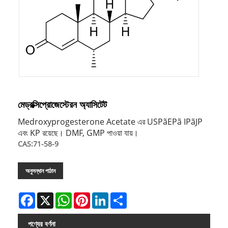
মেড্রক্সিপ্রোজেস্টেরন অ্যাসিটেট
Medroxyprogesterone Acetate এর USPãEPã IPãJP
এবং KP রয়েছে। DMF, GMP পাওয়া যায়।
CAS:71-58-9
অনুসন্ধান পাঠান
Facebook
X
WhatsApp
Pinterest
LinkedIn
Share
পণ্যের বর্ণনা