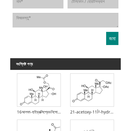
সংশ্লিষ্ট পণ্য
16আলফা-হাইড্রক্সিপ্রেডনিসোলন
21-acetoxy-11Î²-hydroxypregna-1,4,16-triene-3,20-dione