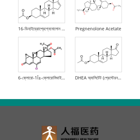
16-ডিহাইড্রোপ্রেগ্নেনোলোন অ্যাসিটেট (16-DPA)
Pregnenolone Acetate
6-ক্লোরো-1Î±-ক্লোরোমিথাইল-3,20-ডাইক্সো-প্রেগ্না-4,6-ডায়েন-17Î±-অ্যাসিটক্সি
DHEA অ্যাসিটেট (প্রেস্টেরন অ্যাসিটেট)