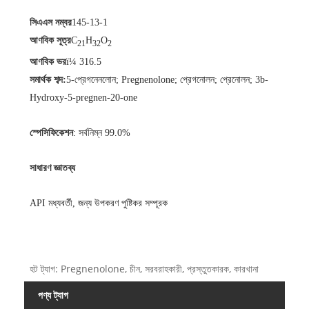
সিএএস নম্বর
145-13-1
আণবিক সূত্র
C
H
O
21
32
2
আণবিক ভর
ï¼ 316.5
সমার্থক শব্দ:
5-প্রেগনেনলোন; Pregnenolone; প্রেগনোলন; প্রেনোলন; 3b-
Hydroxy-5-pregnen-20-one
স্পেসিফিকেশন
: সর্বনিম্ন 99.0%
সাধারণ জ্ঞাতব্য
API মধ্যবর্তী
,
জন্য উপকরণ
পুষ্টিকর সম্পূরক
হট ট্যাগ: Pregnenolone, চীন, সরবরাহকারী, প্রস্তুতকারক, কারখানা
পণ্য ট্যাগ